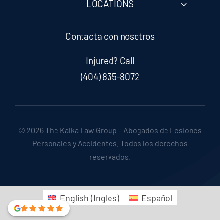
LOCATIONS
Truck Accidents
Contacta con nosotros
Wrongful Death
Injured? Call
(404) 835-8072
Workers’ Compensation
© 2026 The Kalka Law Group – Abogados de Lesiones
Personales y Accidentes. Todos los derechos
reservados.
English
(
Inglés
)
Español