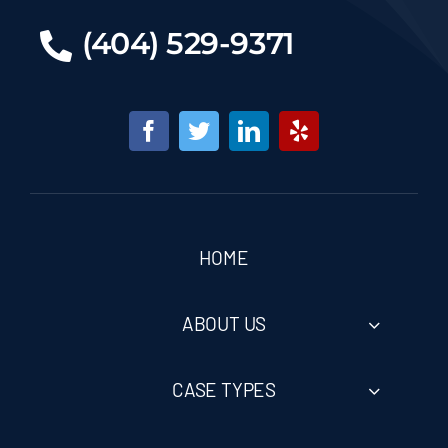
(404) 529-9371
Marietta Daycare Injury Lawyer
Marietta E-Bike Accident Injury Lawyer
Medical Malpractice Lawyers in
Marietta, GA
HOME
Motorcycle Accidents
ABOUT US
Premises Liability
CASE TYPES
Slip & Fall