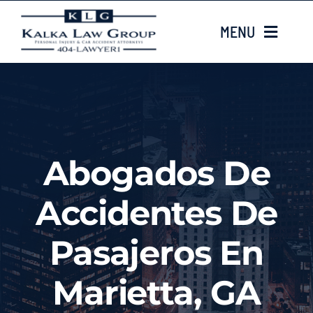
Skip
MENU
to
content
HOME
Sobre nosotros
Abogados De
CASE TYPES
Accidentes De
Case Results
Pasajeros En
LOCATIONS
Marietta, GA
Contacta con nosotros