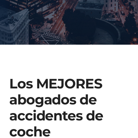
Injured? Call
(404) 529-9371
Los MEJORES
abogados de
accidentes de
coche