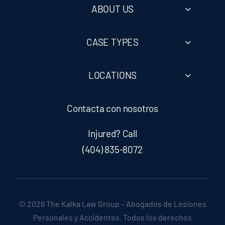
ABOUT US
Premises Liability
CASE TYPES
Slip & Fall
LOCATIONS
Truck Accidents
Contacta con nosotros
Wrongful Death
Injured? Call
(404) 835-8072
Workers’ Compensation
© 2026 The Kalka Law Group – Abogados de Lesiones
Personales y Accidentes. Todos los derechos