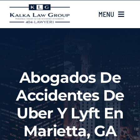
Skip
MENU
to
content
HOME
Sobre nosotros
Abogados De
CASE TYPES
Accidentes De
Case Results
Uber Y Lyft En
LOCATIONS
Marietta, GA
Contacta con nosotros