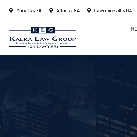
Skip
Marietta, GA
Atlanta, GA
Lawrenceville, GA
to
content
H