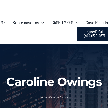
OME
Sobre nosotros
CASE TYPES
Case Results
Injured? Call
(404) 529-9371
Caroline Owings
Home
»
Caroline Owings