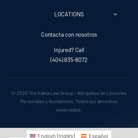
LOCATIONS
Contacta con nosotros
Injured? Call
(404) 835-8072
© 2026 The Kalka Law Group – Abogados de Lesiones
Personales y Accidentes. Todos los derechos
reservados.
English
(
Inglés
)
Español