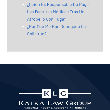
¿Quién Es Responsable De Pagar
Las Facturas Médicas Tras Un
Atropello Con Fuga?
¿Por Qué Me Han Denegado La
Solicitud?