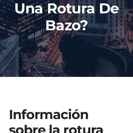
Una Rotura De
Injured? Call
(404) 529-9371
Bazo?
Información
sobre la rotura