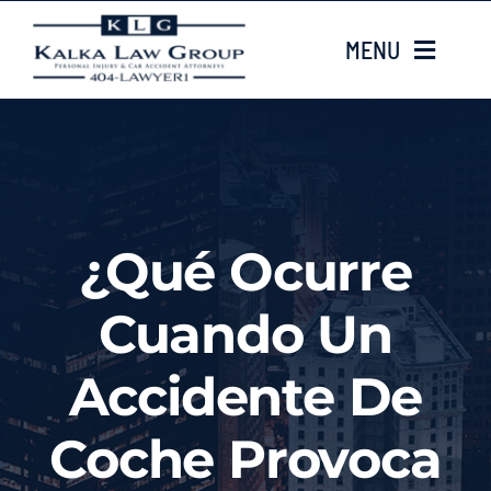
Skip
MENU
to
content
HOME
Sobre nosotros
¿Qué Ocurre
CASE TYPES
Cuando Un
Case Results
Accidente De
LOCATIONS
Coche Provoca
Contacta con nosotros