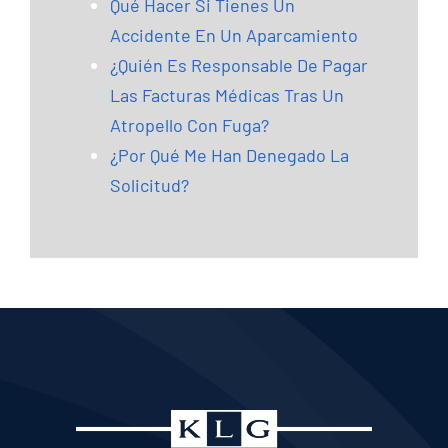
Qué Hacer Si Tienes Un
Accidente En Un Aparcamiento
¿Quién Es Responsable De Pagar
Las Facturas Médicas Tras Un
Atropello Con Fuga?
¿Por Qué Me Han Denegado La
Solicitud?