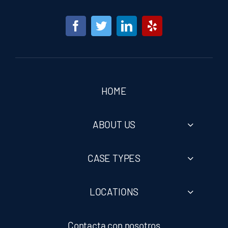
You Don’t Pay Unless You Win)
Daycare Injury
Defective Products
HOME
Atlanta E-Bike Accident Injury Lawyer
ABOUT US
Medical Malpractice
CASE TYPES
Motorcycle Accidents
LOCATIONS
BEST Atlanta Negligence Lawyer Near
Contacta con nosotros
You