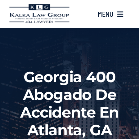
Skip
MENU
to
content
HOME
Sobre nosotros
Georgia 400
CASE TYPES
Abogado De
Case Results
Accidente En
LOCATIONS
Atlanta, GA
Contacta con nosotros