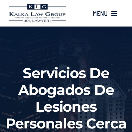
Skip
MENU
to
content
HOME
Sobre nosotros
Servicios De
CASE TYPES
Abogados De
Case Results
Lesiones
LOCATIONS
Personales Cerca
Contacta con nosotros