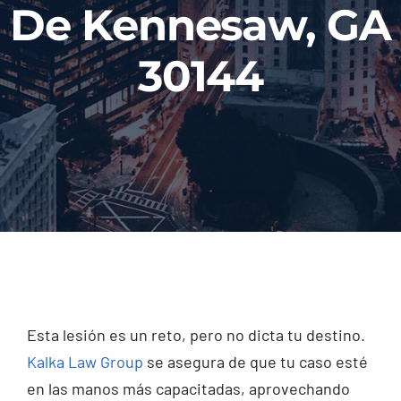
De Kennesaw, GA
Injured? Call
(404) 529-9371
30144
Esta lesión es un reto, pero no dicta tu destino.
Kalka Law Group
se asegura de que tu caso esté
en las manos más capacitadas, aprovechando