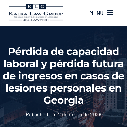
Skip
MENU
to
content
HOME
Pérdida de capacidad
Sobre nosotros
laboral y pérdida futura
CASE TYPES
de ingresos en casos de
lesiones personales en
Case Results
Georgia
LOCATIONS
Published On: 2 de enero de 2026
Contacta con nosotros