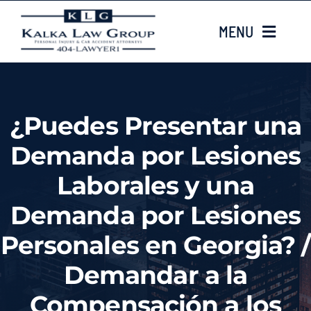
Skip
MENU
to
content
HOME
¿Puedes Presentar una
Sobre nosotros
Demanda por Lesiones
CASE TYPES
Laborales y una
Demanda por Lesiones
Case Results
Personales en Georgia? /
LOCATIONS
Demandar a la
Contacta con nosotros
Compensación a los