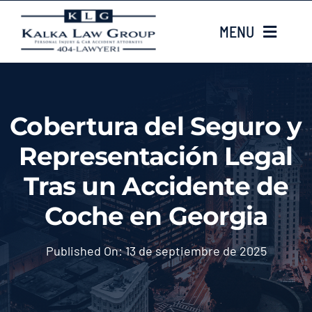
Skip
MENU
to
content
HOME
Cobertura del Seguro y
Sobre nosotros
Representación Legal
CASE TYPES
Tras un Accidente de
Coche en Georgia
Case Results
Published On: 13 de septiembre de 2025
LOCATIONS
Contacta con nosotros