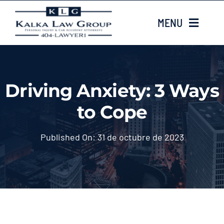
Skip
MENU
to
content
HOME
Driving Anxiety: 3 Ways
Sobre nosotros
to Cope
CASE TYPES
Published On: 31 de octubre de 2023
Case Results
LOCATIONS
Contacta con nosotros