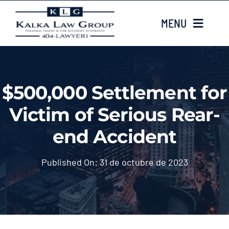
Skip
MENU
to
content
HOME
$500,000 Settlement for
Sobre nosotros
Victim of Serious Rear-
CASE TYPES
end Accident
Case Results
Published On: 31 de octubre de 2023
LOCATIONS
Contacta con nosotros