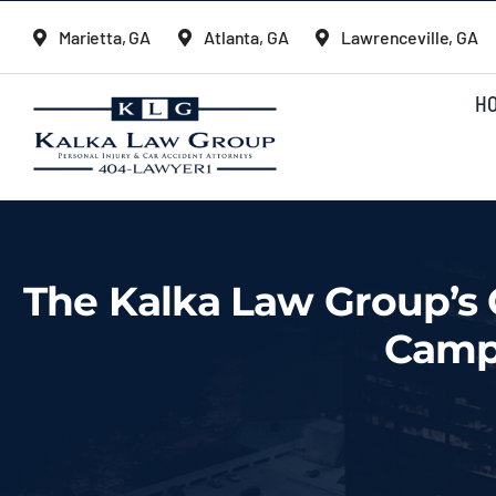
Skip
Marietta, GA
Atlanta, GA
Lawrenceville, GA
to
content
H
The Kalka Law Group’s Cl
Campa