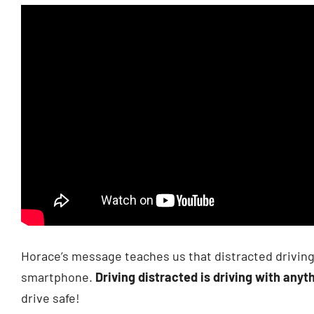
Horace’s message teaches us that distracted driving 
smartphone.
Driving distracted is driving with anyth
drive safe!