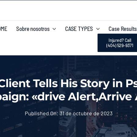
OME
Sobre nosotros
CASE TYPES
Case Results
Injured? Call
(404) 529-9371
ient Tells His Story in P
ign: «drive Alert,Arrive 
Published On: 31 de octubre de 2023