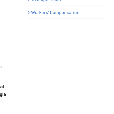
Workers’ Compensation
e
al
gia