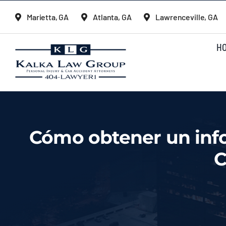
Skip
Marietta, GA
Atlanta, GA
Lawrenceville, GA
to
content
H
Cómo obtener un info
C